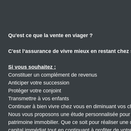
ESTIMATION
RESIDENCE
LES
DE
PRODUITS
SERVICE
STRUCTURES
ASSURANCE
Qu'est ce que la vente en viager ?
EMPRUNTEUR
C'est l’assurance de vivre mieux en restant chez 
Si vous souhaitez :
Constituer un complément de revenus
Anticiper votre succession
Protéger votre conjoint
Transmettre à vos enfants
Continuer à bien vivre chez vous en diminuant vos 
Nous vous proposons une étude personnalisée pour a
patrimoine immobilier. Que ce soit pour réaliser une
capital immédiat tout en continuant à profiter de vot