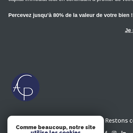
Percevez jusqu’à 80% de la valeur de votre bien !
Je 
Restons 
CIPOLLA ASSOCIES CONSEIL
Comme beaucoup, notre site
EN PATRIMOINE 64
utilise les cookies