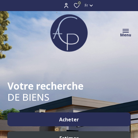
0
Fr
Menu
Votre recherche
DE BIENS
Acheter
De l'ancien