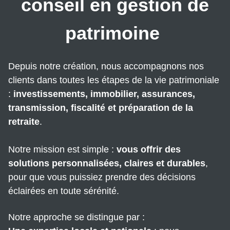
conseil en gestion de
ESTIMATION
RESIDENCE
LES
DE
PRODUITS
patrimoine
SERVICE
STRUCTURES
ASSURANCE
Depuis notre création, nous accompagnons nos
EMPRUNTEUR
clients dans toutes les étapes de la vie patrimoniale
:
investissements, immobilier, assurances,
transmission, fiscalité et préparation de la
retraite
.
Notre mission est simple :
vous offrir des
solutions personnalisées, claires et durables
,
pour que vous puissiez prendre des décisions
éclairées en toute sérénité.
Notre approche se distingue par :