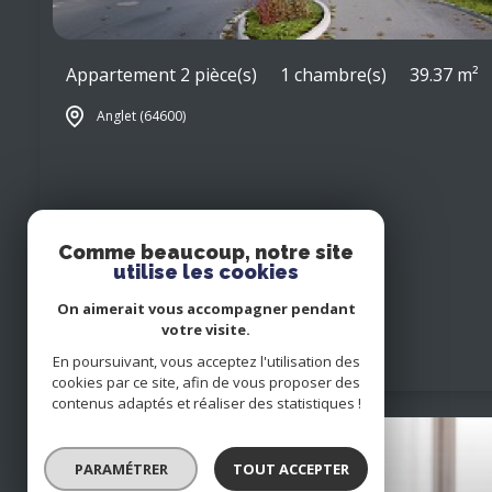
Appartement 2 pièce(s)
1 chambre(s)
39.37 m²
Anglet (64600)
Comme beaucoup, notre site
utilise les cookies
On aimerait vous accompagner pendant
votre visite.
En poursuivant, vous acceptez l'utilisation des
cookies par ce site, afin de vous proposer des
contenus adaptés et réaliser des statistiques !
PARAMÉTRER
TOUT ACCEPTER