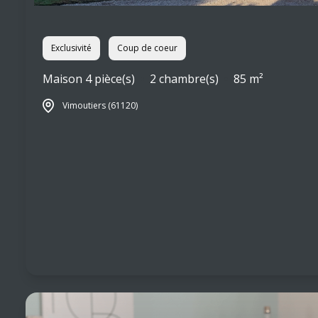
Exclusivité
Coup de coeur
Maison 4 pièce(s)
2 chambre(s)
85 m²
Vimoutiers (61120)