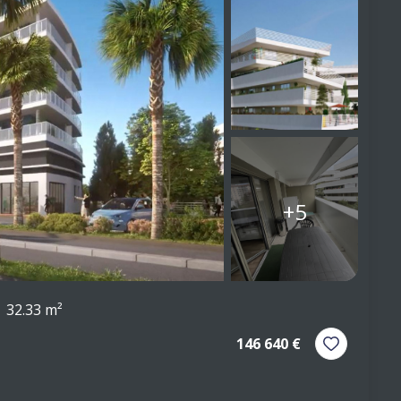
+5
32.33 m²
146 640 €