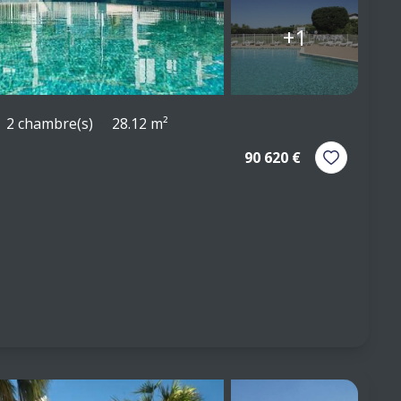
+1
2 chambre(s)
28.12 m²
90 620 €