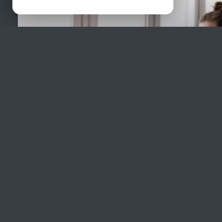
CONNAITRE LA VALEUR
de son bien
Faire estimer son bien