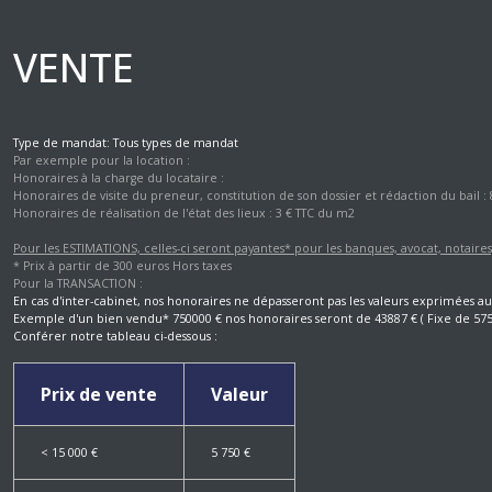
ESTIMATION
RESIDENCE
LES
DE
PRODUITS
VENTE
SERVICE
STRUCTURES
ASSURANCE
Type de mandat:
Tous types de mandat
EMPRUNTEUR
Par exemple pour la
location
:
Honoraires à la charge du locataire :
Honoraires de visite du preneur, constitution de son dossier et rédaction du bail :
Honoraires de réalisation de l'état des lieux : 3 € TTC du m2
Pour les ESTIMATIONS, celles-ci seront payantes* pour les banques, avocat, notaires,
* Prix à partir de 300 euros Hors taxes
Pour la TRANSACTION :
En cas d'inter-cabinet, nos honoraires ne dépasseront pas les valeurs exprimées 
Exemple d'un bien vendu* 750000 € nos honoraires seront de 43887 € ( Fixe de 5750 
Conférer notre tableau ci-dessous :
Prix de vente
Valeur
<
15 000 €
5 750 €