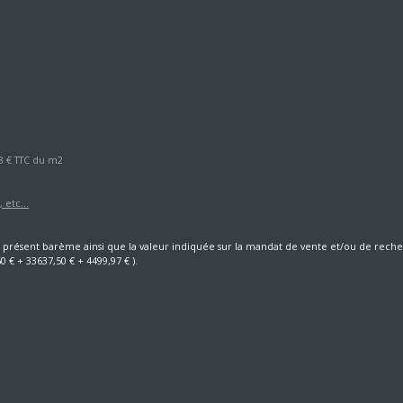
 8 € TTC du m2
 etc...
au présent barème ainsi que la valeur indiquée sur la mandat de vente et/ou de rec
€ + 33637,50 € + 4499,97 € ).