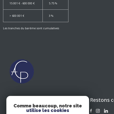
15 001 € - 600 000 €
5.75 %
>
600 001 €
3 %
Les tranches du barème sont cumulatives
Restons 
CIPOLLA ASSOCIES CONSEIL
Comme beaucoup, notre site
EN PATRIMOINE 64
utilise les cookies