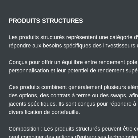
ESTIMATION
RESIDENCE
LES
DE
PRODUITS
PRODUITS STRUCTURES
SERVICE
STRUCTURES
ASSURANCE
Les produits structurés représentent une catégorie d
EMPRUNTEUR
répondre aux besoins spécifiques des investisseurs
Conçus pour offrir un équilibre entre rendement potent
personnalisation et leur potentiel de rendement supér
Ces produits combinent généralement plusieurs élémen
des options, des contrats à terme ou des swaps, afin
jacents spécifiques. Ils sont conçus pour répondre à 
diversification de portefeuille.
Composition : Les produits structurés peuvent être co
peut combiner des actions d'entreprises technologique