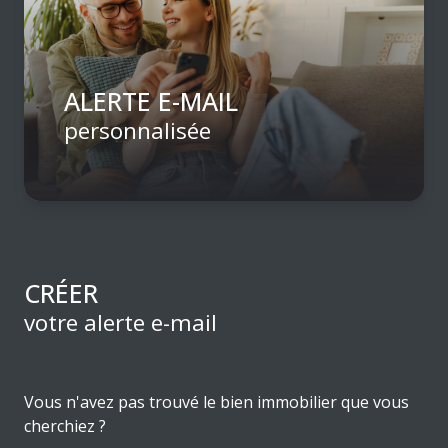
ESTIMATION
RESIDENCE
LES
DE
PRODUITS
SERVICE
STRUCTURES
ALERTE E-MAIL
ASSURANCE
personnalisée
EMPRUNTEUR
CRÉER
votre alerte e-mail
Vous n'avez pas trouvé le bien immobilier que vous
cherchiez ?