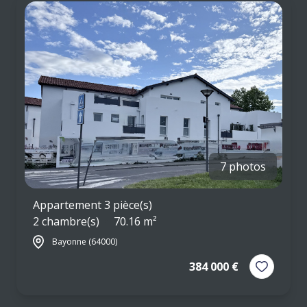
ESTIMATION
RESIDENCE
LES
DE
PRODUITS
SERVICE
STRUCTURES
ASSURANCE
EMPRUNTEUR
7 photos
Appartement 3 pièce(s)
2 chambre(s)
70.16 m²
Bayonne (64000)
384 000 €