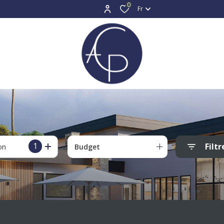
0
Fr
1
Filtr
on
Budget