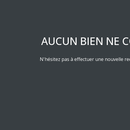
ESTIMATION
RESIDENCE
LES
DE
PRODUITS
SERVICE
STRUCTURES
ASSURANCE
AUCUN BIEN NE C
EMPRUNTEUR
N'hésitez pas à effectuer une nouvelle rec