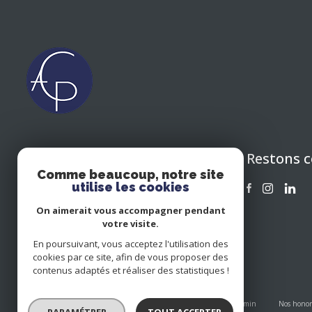
Restons 
CIPOLLA ASSOCIES CONSEIL
Comme beaucoup, notre site
EN PATRIMOINE 64
utilise les cookies
05 59 43 06 47
On aimerait vous accompagner pendant
cacp64@icloud.com
votre visite.
" CÔTÉ IMMOBILIER " 15 RUE DE
En poursuivant, vous acceptez l'utilisation des
BOURG 64480 USTARITZ
cookies par ce site, afin de vous proposer des
contenus adaptés et réaliser des statistiques !
Nos partenaires
Mentions légales
Plan du site
Admin
Nos honor