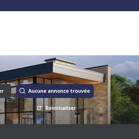
er
Aucune annonce trouvée
Réinitialiser