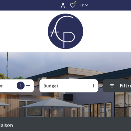
0
Fr
1
Filtr
on
Budget
aison