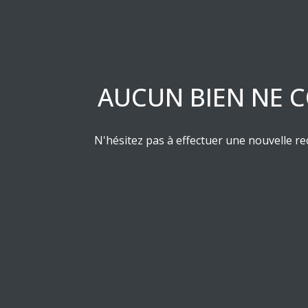
ESTIMATION
RESIDENCE
LES
DE
PRODUITS
SERVICE
STRUCTURES
ASSURANCE
AUCUN BIEN NE C
EMPRUNTEUR
N'hésitez pas à effectuer une nouvelle rec