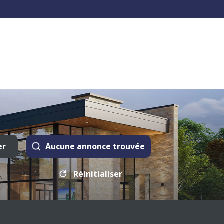
er
Aucune annonce trouvée
Réinitialiser