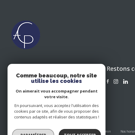
Restons 
CIPOLLA ASSOCIES CONSEIL
Comme beaucoup, notre site
EN PATRIMOINE 64
utilise les cookies
05 59 43 06 47
On aimerait vous accompagner pendant
cacp64@icloud.com
votre visite.
" CÔTÉ IMMOBILIER " 15 RUE DE
En poursuivant, vous acceptez l'utilisation des
BOURG 64480 USTARITZ
cookies par ce site, afin de vous proposer des
contenus adaptés et réaliser des statistiques !
Nos partenaires
Mentions légales
Plan du site
Admin
Nos honor