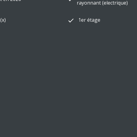
rayonnant (electrique)
(x)
1er étage