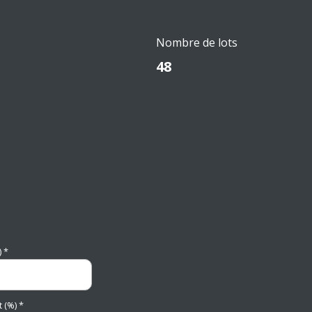
Nombre de lots
48
 *
 (%) *