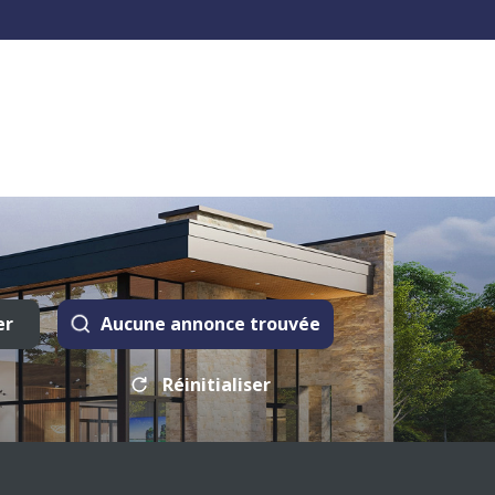
er
Aucune annonce trouvée
Réinitialiser