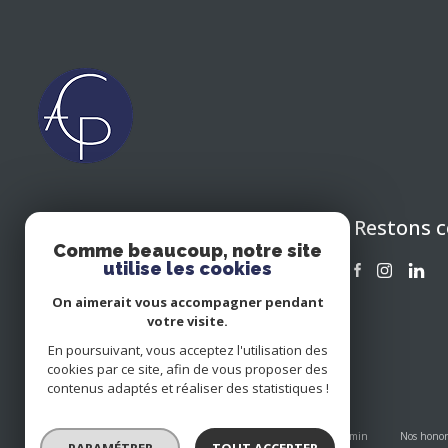
Restons 
CIPOLLA ASSOCIES CONSEIL
Comme beaucoup, notre site
EN PATRIMOINE 64
utilise les cookies
05 59 43 06 47
On aimerait vous accompagner pendant
cacp64@icloud.com
votre visite.
" CÔTÉ IMMOBILIER " 15 RUE DE
En poursuivant, vous acceptez l'utilisation des
BOURG 64480 USTARITZ
cookies par ce site, afin de vous proposer des
contenus adaptés et réaliser des statistiques !
Nos partenaires
Mentions légales
Plan du site
Admin
Nos honor