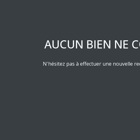
ESTIMATION
RESIDENCE
LES
DE
PRODUITS
SERVICE
STRUCTURES
ASSURANCE
AUCUN BIEN NE C
EMPRUNTEUR
N'hésitez pas à effectuer une nouvelle rec