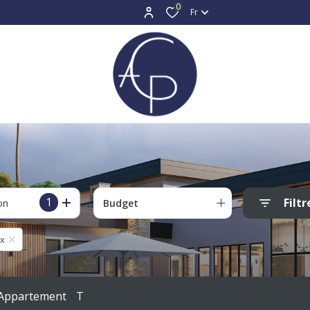
0
Fr
1
Filtr
on
Budget
ax
Appartement
T