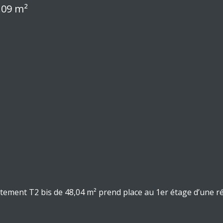
.09 m²
artement
T2 bis de 48,04 m²
prend place au
1er étage d’une r
ant, à proximité immédiate du
Golf du Makila
, offrant un ca