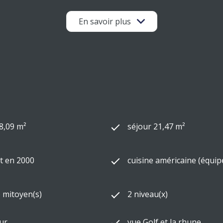
garantissant luminosité et ouverture.
otamment
une piscine
, idéale pour les beaux jours.
En savoir plus
é pour son environnement paisible et verdoyant
ur du domaine (restaurants, services)
village
ge
ique et agréable
8,09 m²
séjour 21,47 m²
t maternelle)
t en 2000
cuisine américaine (équip
ment accessible
é
à Biarritz
) mitoyen(s)
2 niveau(x)
el recherché
ur
vue Golf et la rhune