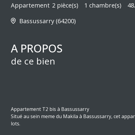
Appartement
2 pièce(s)
1 chambre(s)
48
Bassussarry (64200)
A PROPOS
de ce bien
Appartement T2 bis à Bassussarry
Situé au sein meme du
Makila
à Bassussarry, cet app
lots.
Vous bénéficierez d’un environnement calme et verdoy