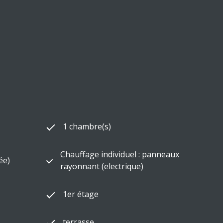
1 chambre(s)
Chauffage individuel : panneaux
ée)
rayonnant (electrique)
1er étage
terrasse