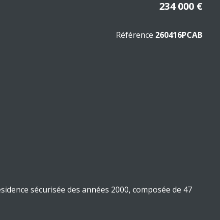
234 000 €
Référence
260416PCAB
ésidence sécurisée des années 2000
, composée de 47
dre de vie privilégié entre nature et commodités.