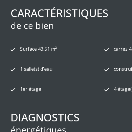
CARACTÉRISTIQUES
de ce bien
Surface 43,51 m²
carrez 4
1 salle(s) d'eau
construi
1er étage
4 étage(
DIAGNOSTICS
énergétiques