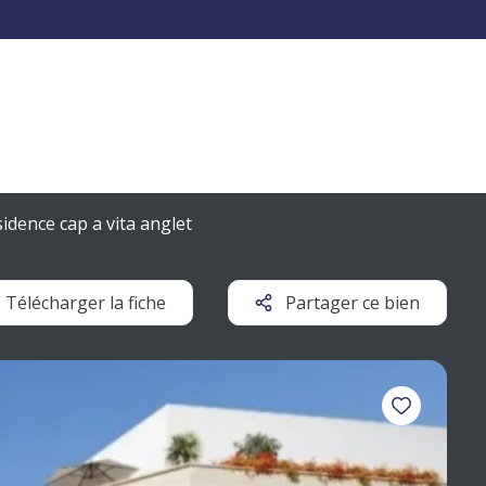
idence cap a vita anglet
Télécharger la fiche
Partager ce bien