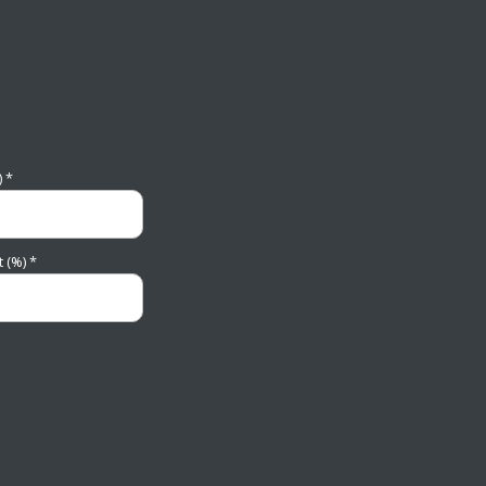
 *
 (%) *