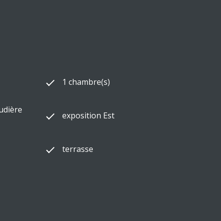
1 chambre(s)
audière
exposition Est
terrasse